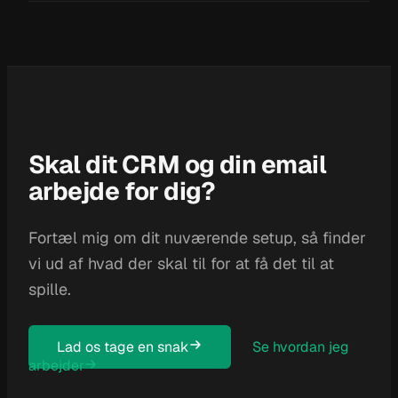
uheldig afsendelseshistorik. Det er noget af det
ActiveCampaign, Brevo, Klaviyo, Mailchimp,
første jeg kigger på.
HubSpot og Pipedrive er dem jeg arbejder mest i.
Har du en anden platform, kan vi tage en snak om
hvad der giver bedst mening.
Skal dit CRM og din email
arbejde for dig?
Fortæl mig om dit nuværende setup, så finder
vi ud af hvad der skal til for at få det til at
spille.
Lad os tage en snak
Se hvordan jeg
arbejder