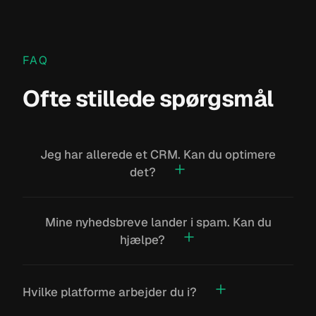
FAQ
Ofte stillede spørgsmål
Jeg har allerede et CRM. Kan du optimere
det?
Ja. De fleste bruger kun en brøkdel af deres CRMs
Mine nyhedsbreve lander i spam. Kan du
potentiale. Vi gennemgår opsætningen, rydder op i
hjælpe?
data og bygger de flows der mangler.
Ja. Det handler typisk om manglende
Hvilke platforme arbejder du i?
domæneautentificering, dårlig listehygiejne eller en