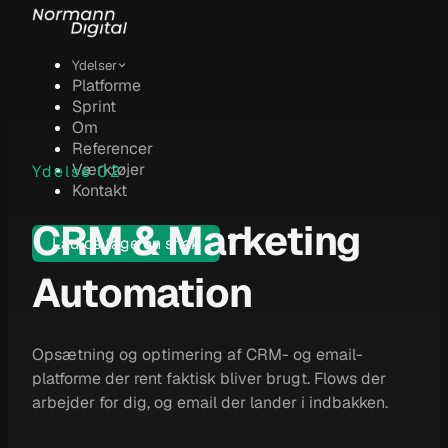
Ydelser
Platforme
Sprint
Om
Referencer
Værktøjer
Ydelse 02
Kontakt
CRM & Marketing
Lad os tage en snak
Automation
Opsætning og optimering af CRM- og email-
platforme der rent faktisk bliver brugt. Flows der
arbejder for dig, og email der lander i indbakken.