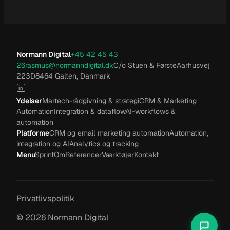
Normann Digital
+45 42 45 43
26
rasmus@normanndigital.dk
C/o Stuen & Første
Aarhusvej
223D
8464 Galten, Danmark
Ydelser
Martech-rådgivning & strategi
CRM & Marketing
Automation
Integration & dataflow
AI-workflows &
automation
Platforme
CRM og email marketing automation
Automation,
integration og AI
Analytics og tracking
Menu
Sprint
Om
Referencer
Værktøjer
Kontakt
Privatlivspolitik
©
2026
Normann Digital