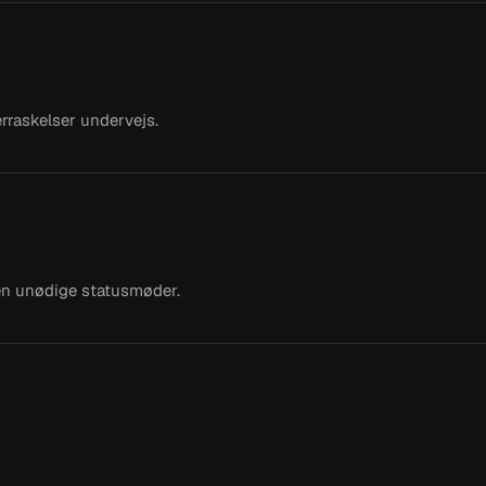
rraskelser undervejs.
en unødige statusmøder.