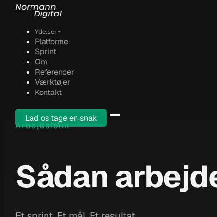
Ydelser
Platforme
Sprint
Om
Referencer
Værktøjer
Kontakt
Lad os tage en snak
Arbejdsform
Sådan arbejde
Et sprint. Et mål. Et resultat.